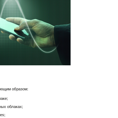
ующим образом: 
аке; 
ных облаках; 
es; 