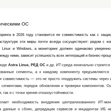
сическими ОС
ринга в 2026 году становится ее совместимость как с защищ
структуре эти миры почти всегда сосуществуют: рядом с кон
Linux и Windows, а мониторинг должен одинаково уверенно «
жду ними, зависит успешность всех интеграций и бизнес-проце
роде 
Astra Linux, РЕД ОС 
и др. ИТ-среда изначально строится
ованные сегменты, а к каждому компоненту предъявляются 
 совместимость — это не просто «подружить системы через AP
сегментами, порядок обновления и проверки компонентов. Ош
, так и с точки зрения отказоустойчивости.
ает необходимость внедрения централизованного ИТ-мони
а данные о сбоях, деградации сервисов и инцидентах ИБ не