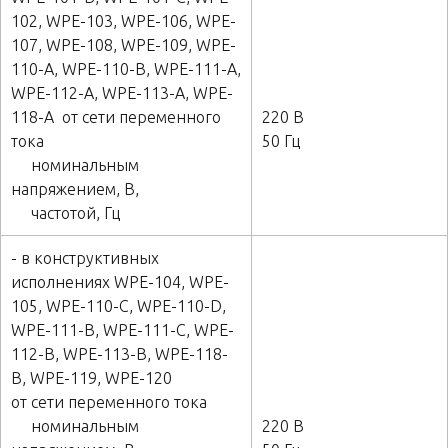
102, WPE-103, WPE-106, WPE-
107, WPE-108, WPE-109, WPE-
110-А, WPE-110-В, WPE-111-А,
WPE-112-А, WPE-113-А, WPE-
118-А от сети переменного
220 В
тока
50 Гц
номинальным
напряжением, В,
частотой, Гц
- в конструктивных
исполнениях WPE-104, WPE-
105, WPE-110-С, WPE-110-D,
WPE-111-B, WPE-111-C, WPE-
112-B, WPE-113-B, WPE-118-
B, WPE-119, WPE-120
от сети переменного тока
номинальным
220 В