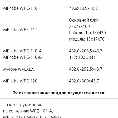
wiProbe WPE-116
79,8х13,9х10,8
Основной блок:
25х25х100
wiProbe WPE-117
Кабель: 12х15х430
Модуль: 15х17х70
wiProbe WPE-118-A
482,6х203,5х43,7
wiProbe WPE-118-B
117х102,5х41
482,6х252,5х43,7
wiProbe WPE-119
wiProbe WPE-120
482,6х300х43,7
Электропитание зондов осуществляется:
- в конструктивных
исполнениях WPE-101-А,
WPE-101-В, WPE-101-С, WPE-