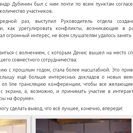
андр Дубинин был с ним почти по всем пунктам согласен
оличество участников.
едной раз, выступил Руководитель отдела создан
ии, как урегулировать конфликты, возникающие в р
л огромный интерес, не всем слушателям удалось занять с
виться с волнением, с которым Денис вышел на место сп
шего совместного сотрудничества:
нию с прошлым годом, стала более масштабной. Это при
услышу ещё больше интересных докладов о новых веян
и on line трансляцию конференции, чтобы все желающие
 с экрана, а, возможно, и принимать участие в интерак
ры на форуме».
огу сделать вывод, что всё лучшее, конечно, впереди!