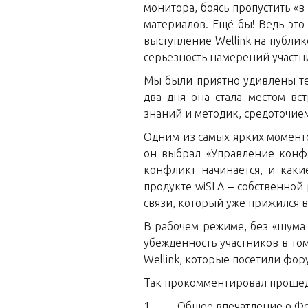
монитора, боясь пропустить «
материалов. Ещё бы! Ведь это
выступление Wellink на публи
серьезность намерений участн
Мы были приятно удивлены теп
два дня она стала местом в
знаний и методик, средоточие
Одним из самых ярких моменто
он выбрал «Управление конфл
конфликт начинается, и каки
продукте wiSLA – собственной
связи, который уже прижился 
В рабочем режиме, без «шума 
убежденность участников в том
Wellink, которые посетили фор
Так прокомментировал прошед
1. Общее впечатление о Фо