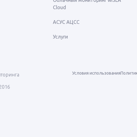
Облачный мониторинг wiSLA
Cloud
АСУС АЦСС
Услуги
Условия использования
Полити
иторинга
.2016