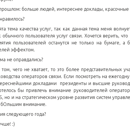
в прошлом: больше людей, интереснее доклады, красочные
нравилось?
та тема качества услуг, так как данная тема меня волну
ак обычного пользователя услуг связи. Хочется верить, чт
иятия пользователей останутся не только на бумаге, а
елей эффектом.
а не оправдались?
о том, чего не хватает, то это более представительных у
ководства операторов связи. Если посмотреть на ежегод
интереснейшими докладами президенты и высшие руково
телось бы привлечь внимание руководителей операторо
, но и на стратегическом уровне развития систем управл
 с бОльшим внимание.
я следующего года?
чше! :)