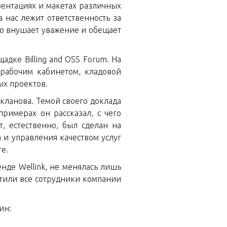
зентациях и макетах различных
 нас лежит ответственность за
то внушает уважение и обещает
дке Billing and OSS Forum. На
рабочим кабинетом, кладовой
ых проектов.
кланова. Темой своего доклада
римерах он рассказал, с чего
, естественно, был сделан на
 и управления качеством услуг
е.
нде Wellink, не менялась лишь
метили все сотрудники компании
ин: