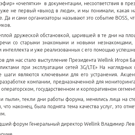
в эфир» «очепятки» в документации, несоответствия в пре
 уже не первый «выход в люди», и мы понимали, какая на
ке. Да и сами организаторы называют это событие BOSS, ч
иков.
лой дружеской обстановкой, царившей в те дни на площа
стречи со старыми знакомыми и новыми незнакомцами, 
м интеллекта и уже реализованных с его помощью успешн
в для нас стало выступление Президента Wellink Игоря Ба
иктами при эксплуатации сетей 3G/LTE» На наглядных п
е шаги являются ключевыми для его устранения. Акцент
 разработке компании, предназначенной для мониторинга
в операторском, государственном и корпоративном сегмент
и пыли», текли дни работы форума, менялись лица на сте
, что наконец, была поднята тема качества услуг, это от
ум.
ший форум Генеральный директор Wellink Владимир Лев
руме.