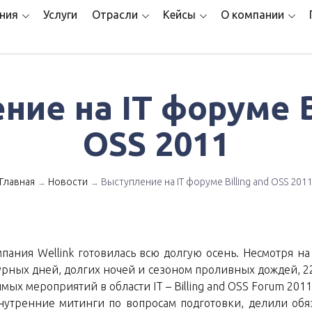
ния
Услуги
Отрасли
Кейсы
О компании
ие на IT форуме B
OSS 2011
Главная
Новости
Выступление на IT форуме Billing and OSS 201
→
→
мпания Wellink готовилась всю долгую осень. Несмотря н
урных дней, долгих ночей и сезоном проливных дождей, 22
мых мероприятий в области IT – Billing and OSS Forum 2011
нутренние митинги по вопросам подготовки, делили обяз