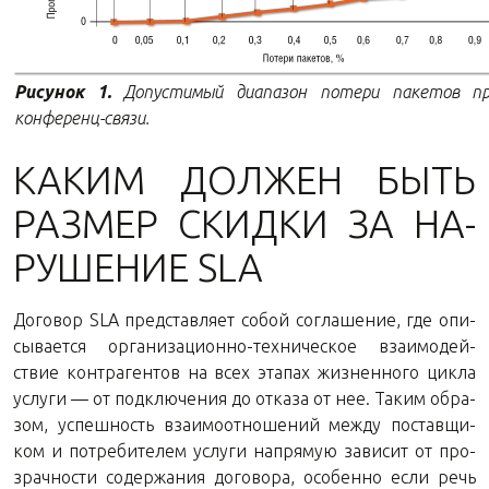
Ри­су­нок 1.
До­пу­сти­мый диа­па­зон по­те­ри па­ке­тов п
конференц-связи.
КАКИМ ДОЛ­ЖЕН БЫТЬ
РАЗ­МЕР СКИД­КИ ЗА НА­
РУ­ШЕ­НИЕ SLA
До­го­вор SLA пред­став­ля­ет собой со­гла­ше­ние, где опи­
сы­ва­ет­ся ор­га­ни­за­ци­он­но-тех­ни­че­ское вза­и­мо­дей­
ствие контр­аген­тов на всех эта­пах жиз­нен­но­го цикла
услу­ги — от под­клю­че­ния до от­ка­за от нее. Таким об­ра­
зом, успеш­ность вза­и­мо­от­но­ше­ний между по­став­щи­
ком и по­тре­би­те­лем услу­ги на­пря­мую за­ви­сит от про­
зрач­но­сти со­дер­жа­ния до­го­во­ра, осо­бен­но если речь