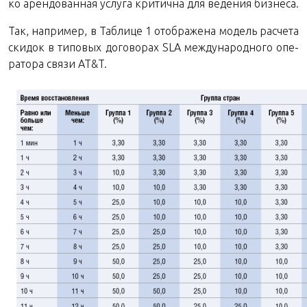
ко арен­до­ван­ная услу­га кри­тич­на для ве­де­ния бизнеса.
Так, на­при­мер, в Таб­ли­це 1 отоб­ра­же­на мо­дель рас­че­та
ски­док в ти­по­вых до­го­во­рах SLA меж­ду­на­род­но­го опе­
ра­то­ра связи AT&T.