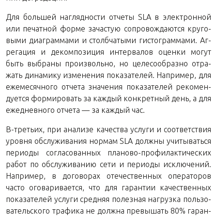
Для боль­шей на­гляд­но­сти от­че­ты SLA в элек­трон­ной
или пе­чат­ной форме за­ча­стую со­про­вож­да­ют­ся кру­го­
вы­ми диа­грам­ма­ми и столб­ча­ты­ми ги­сто­грам­ма­ми. Аг­
ре­га­ция и де­ком­по­зи­ция ин­тер­ва­лов оцен­ки могут
быть вы­бра­ны про­из­воль­но, но це­ле­со­об­раз­но от­ра­
жать ди­на­ми­ку из­ме­не­ния по­ка­за­те­лей. На­при­мер, для
еже­ме­сяч­но­го от­че­та зна­че­ния по­ка­за­те­лей ре­ко­мен­
ду­ет­ся фор­ми­ро­вать за каж­дый кон­крет­ный день, а для
еже­днев­но­го от­че­та — за каж­дый час.
В-тре­тьих, при ана­ли­зе ка­че­ства услу­ги и со­от­вет­ствия
уров­ня об­слу­жи­ва­ния нор­мам SLA долж­ны учи­ты­вать­ся
пе­ри­о­ды со­гла­со­ван­ных пла­но­во-про­фи­лак­ти­че­ских
работ по об­слу­жи­ва­нию сети и пе­ри­о­ды ис­клю­че­ний.
На­при­мер, в до­го­во­рах оте­че­ствен­ных опе­ра­то­ров
часто ого­ва­ри­ва­ет­ся, что для га­ран­тии ка­че­ствен­ных
по­ка­за­те­лей услу­ги сред­няя по­лез­ная на­груз­ка поль­зо­
ва­тель­ско­го тра­фи­ка не долж­на пре­вы­шать 80% га­ран­