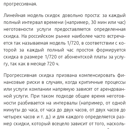
прогрессивная.
Ли­ней­ная мо­дель ски­док до­воль­но про­ста: за каж­дый
пол­ный ин­тер­вал вре­ме­ни (на­при­мер, 30 мин или час)
него­тов­но­сти услу­ги предо­став­ля­ет­ся опре­де­лен­ная
скид­ка. На рос­сий­ском рынке наи­бо­лее часто встре­ча­
ет­ся так на­зы­ва­е­мая мо­дель 1/720, в со­от­вет­ствии с ко­
то­рой за каж­дый пол­ный час про­стоя фор­ми­ру­ет­ся
скид­ка в раз­ме­ре 1/720 от або­нент­ской платы за услу­
гу, так как в ме­ся­це 720 ч.
Про­грес­сив­ная скид­ка при­зва­на ком­пен­си­ро­вать фи­
нан­со­вые риски в слу­ча­ях, когда кри­тич­ные про­цес­сы
или услу­ги ком­па­нии на­пря­мую за­ви­сят от арен­до­ван­
ной услу­ги. При таком под­хо­де общее время него­тов­
но­сти раз­би­ва­ет­ся на ин­тер­ва­лы (на­при­мер, от одной
ми­ну­ты до часа, от часа до двух часов, от двух часов до
че­ты­рех часов и т. д.) и для каж­до­го опре­де­ля­ет­ся раз­
мер скид­ки, ко­то­рый все­це­ло за­ви­сит от того, на­сколь­