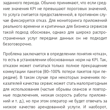
за­дан­но­го пе­ри­о­да. Обыч­но при­ни­ма­ют, что если сред­
ние зна­че­ния KPI не пре­вы­ша­ют по­ро­го­вых зна­че­ний,
то услу­га счи­та­ет­ся предо­став­лен­ной, в про­тив­ном слу­
чае фик­си­ру­ет­ся отказ. Для мо­ни­то­рин­га при­ло­же­ний
ре­аль­но­го вре­ме­ни и кри­тич­ных для биз­не­са сер­ви­сов
такой под­ход обос­но­ван, од­на­ко для ши­ро­ко рас­про­
стра­нен­ных услуг пе­ре­да­чи дан­ных он не под­хо­дит
безоговорочно.
Про­бле­ма за­клю­ча­ет­ся в опре­де­ле­нии по­ня­тия «отказ»,
то есть в уста­нов­ле­нии обос­но­ван­ных норм на KPI. Так,
от­ка­зом может счи­тать­ся толь­ко пол­ное пре­кра­ще­ние
ком­му­та­ции па­ке­тов (80–100% по­те­ри па­ке­тов при пе­
ре­да­че). В таком слу­чае при неко­то­рых зна­че­ни­ях по­
ка­за­те­лей ка­че­ства сер­вис может стать ма­ло­при­год­ным
для ис­поль­зо­ва­ния (ча­стые об­ры­вы се­ан­сов и по­втор­
ные под­клю­че­ния, низ­кая ско­рость ра­бо­ты при­ло­же­
ний и т. д.), но при этом опе­ра­тор не будет от­ве­чать за
низ­кое ка­че­ство арен­до­ван­ной услу­ги. И на­о­бо­рот,