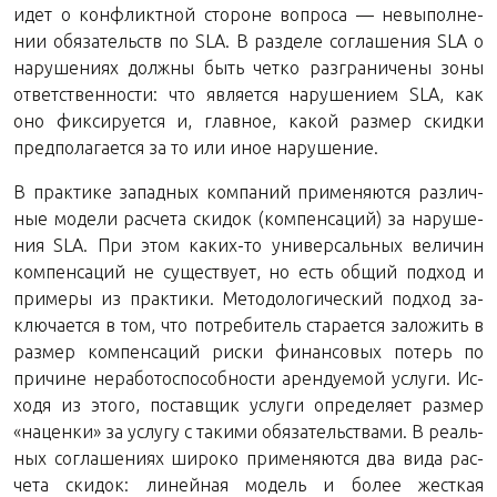
идет о кон­фликт­ной сто­роне во­про­са — невы­пол­не­
нии обя­за­тельств по SLA. В раз­де­ле со­гла­ше­ния SLA о
на­ру­ше­ни­ях долж­ны быть четко раз­гра­ни­че­ны зоны
от­вет­ствен­но­сти: что яв­ля­ет­ся на­ру­ше­ни­ем SLA, как
оно фик­си­ру­ет­ся и, глав­ное, какой раз­мер скид­ки
пред­по­ла­га­ет­ся за то или иное нарушение.
В прак­ти­ке за­пад­ных ком­па­ний при­ме­ня­ют­ся раз­лич­
ные мо­де­ли рас­че­та ски­док (ком­пен­са­ций) за на­ру­ше­
ния SLA. При этом ка­ких-то уни­вер­саль­ных ве­ли­чин
ком­пен­са­ций не су­ще­ству­ет, но есть общий под­ход и
при­ме­ры из прак­ти­ки. Ме­то­до­ло­ги­че­ский под­ход за­
клю­ча­ет­ся в том, что по­тре­би­тель ста­ра­ет­ся за­ло­жить в
раз­мер ком­пен­са­ций риски фи­нан­со­вых по­терь по
при­чине нера­бо­то­спо­соб­но­сти арен­ду­е­мой услу­ги. Ис­
хо­дя из этого, по­став­щик услу­ги опре­де­ля­ет раз­мер
«на­цен­ки» за услу­гу с та­ки­ми обя­за­тель­ства­ми. В ре­аль­
ных со­гла­ше­ни­ях ши­ро­ко при­ме­ня­ют­ся два вида рас­
че­та ски­док: ли­ней­ная мо­дель и более жест­кая