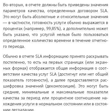
Во-вто­рых, в от­че­те долж­ны быть при­ве­де­ны зна­че­ния
па­ра­мет­ров ка­че­ства, опре­де­лен­ных до­го­во­ром SLA.
Это могут быть аб­со­лют­ные и от­но­си­тель­ные зна­че­ния
— в част­но­сти, го­тов­ность услу­ги обыч­но вы­ра­жа­ет­ся в
про­цен­тах (на­при­мер, 99,85%), а до­пол­ни­тель­но может
быть ука­за­но, что услу­гой нель­зя было поль­зо­вать­ся
опре­де­лен­ное ко­ли­че­ство вре­ме­ни в те­че­ние от­чет­но­
го периода.
Обыч­но в от­че­те SLA ин­фор­ма­цию при­ня­то рас­кры­вать
по­сте­пен­но, то есть на пер­вых стра­ни­цах (или экран­
ных фор­мах) отоб­ра­жа­ет­ся общая ин­фор­ма­ция о со­от­
вет­ствии ка­че­ства услуг SLA (до­стиг­нут или нет общий
по­ка­за­тель го­тов­но­сти), а далее предо­став­ля­ет­ся рас­
шиф­ров­ка зна­че­ний (де­ком­по­зи­ция). Это могут быть
сред­ние, ми­ни­маль­ные и мак­си­маль­ные по­ка­за­те­ли
ка­че­ства за пе­ри­од или про­цент­ное со­от­но­ше­ние на­
хож­де­ния услу­ги в нор­маль­ном со­сто­я­нии или в со­сто­я­
нии деградации.