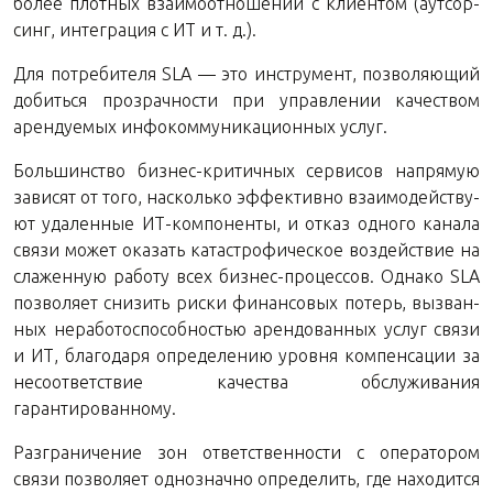
более плот­ных вза­и­мо­от­но­ше­ний с кли­ен­том (аут­сор­
синг, ин­те­гра­ция с ИТ и т. д.).
Для по­тре­би­те­ля SLA — это ин­стру­мент, поз­во­ля­ю­щий
до­бить­ся про­зрач­но­сти при управ­ле­нии ка­че­ством
арен­ду­е­мых ин­фо­ком­му­ни­ка­ци­он­ных услуг.
Боль­шин­ство биз­нес-кри­тич­ных сер­ви­сов на­пря­мую
за­ви­сят от того, на­сколь­ко эф­фек­тив­но вза­и­мо­дей­ству­
ют уда­лен­ные ИТ-ком­по­нен­ты, и отказ од­но­го ка­на­ла
связи может ока­зать ка­та­стро­фи­че­ское воз­дей­ствие на
сла­жен­ную ра­бо­ту всех биз­нес-про­цес­сов. Од­на­ко SLA
поз­во­ля­ет сни­зить риски фи­нан­со­вых по­терь, вы­зван­
ных нера­бо­то­спо­соб­но­стью арен­до­ван­ных услуг связи
и ИТ, бла­го­да­ря опре­де­ле­нию уров­ня ком­пен­са­ции за
несо­от­вет­ствие ка­че­ства об­слу­жи­ва­ния
гарантированному.
Раз­гра­ни­че­ние зон от­вет­ствен­но­сти с опе­ра­то­ром
связи поз­во­ля­ет од­но­знач­но опре­де­лить, где на­хо­дит­ся