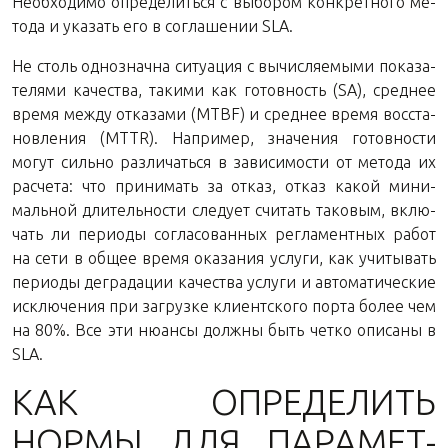
Необ­хо­ди­мо опре­де­лить­ся с вы­бо­ром кон­крет­но­го ме­
то­да и ука­зать его в со­гла­ше­нии SLA.
Не столь од­но­знач­на си­ту­а­ция с вы­чис­ля­е­мы­ми по­ка­за­
те­ля­ми ка­че­ства, та­ки­ми как го­тов­ность (SA), сред­нее
время между от­ка­за­ми (MTBF) и сред­нее время вос­ста­
нов­ле­ния (MTTR). На­при­мер, зна­че­ния го­тов­но­сти
могут силь­но раз­ли­чать­ся в за­ви­си­мо­сти от ме­то­да их
рас­че­та: что при­ни­мать за отказ, отказ какой ми­ни­
маль­ной дли­тель­но­сти сле­ду­ет счи­тать та­ко­вым, вклю­
чать ли пе­ри­о­ды со­гла­со­ван­ных ре­гла­мент­ных работ
на сети в общее время ока­за­ния услу­ги, как учи­ты­вать
пе­ри­о­ды де­гра­да­ции ка­че­ства услу­ги и ав­то­ма­ти­че­ские
ис­клю­че­ния при за­груз­ке кли­ент­ско­го порта более чем
на 80%. Все эти ню­ан­сы долж­ны быть четко опи­са­ны в
SLA.
КАК ОПРЕ­ДЕ­ЛИТЬ
НОРМЫ ДЛЯ ПА­РА­МЕТ­