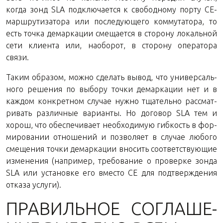
когда зонд SLA под­клю­ча­ет­ся к сво­бод­но­му порту CE-
марш­ру­ти­за­то­ра или по­сле­ду­ю­ще­го ком­му­та­то­ра, то
есть точка де­мар­ка­ции сме­ща­ет­ся в сто­ро­ну ло­каль­ной
сети кли­ен­та или, на­о­бо­рот, в сто­ро­ну опе­ра­то­ра
связи.
Таким об­ра­зом, можно сде­лать вывод, что уни­вер­саль­
но­го ре­ше­ния по вы­бо­ру точки де­мар­ка­ции нет и в
каж­дом кон­крет­ном слу­чае нужно тща­тель­но рас­смат­
ри­вать раз­лич­ные ва­ри­ан­ты. Но до­го­вор SLA тем и
хорош, что обес­пе­чи­ва­ет необ­хо­ди­мую гиб­кость в фор­
ми­ро­ва­нии от­но­ше­ний и поз­во­ля­ет в слу­чае лю­бо­го
сме­ще­ния точки де­мар­ка­ции вно­сить со­от­вет­ству­ю­щие
из­ме­не­ния (на­при­мер, тре­бо­ва­ние о про­вер­ке зонда
SLA или уста­нов­ке его вме­сто CE для под­твер­жде­ния
от­ка­за услуги).
ПРА­ВИЛЬ­НОЕ СО­ГЛА­ШЕ­