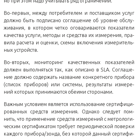
но при этом надо учи­ты­вать ряд ограничений.
Во-пер­вых, между по­тре­би­те­лем и по­став­щи­ком услуг
долж­но быть под­пи­са­но со­гла­ше­ние об уровне об­слу­
жи­ва­ния, в ко­то­ром четко ого­ва­ри­ва­ют­ся по­ка­за­те­ли
ка­че­ства услу­ги, ме­то­ды и сред­ства их из­ме­ре­ния, пра­
ви­ла рас­че­та и оцен­ки, схемы вклю­че­ния из­ме­ри­тель­
ных устройств.
Во-вто­рых, мо­ни­то­ринг ка­че­ствен­ных по­ка­за­те­лей
дол­жен вы­пол­нять­ся так, как опи­са­но в SLA. Со­гла­ше­
ние долж­но со­дер­жать на­зва­ние кон­крет­но­го при­бо­ра
(спи­сок при­бо­ров) или си­сте­мы, ре­зуль­та­ты из­ме­ре­
ний ко­то­рых при­ни­ма­ют­ся обе­и­ми сторонами.
Важ­ным усло­ви­ем яв­ля­ет­ся ис­поль­зо­ва­ние сер­ти­фи­ци­
ро­ван­ных средств из­ме­ре­ния. Од­на­ко сле­ду­ет пом­
нить, что при­ме­не­ние средств из­ме­ре­ний с мет­ро­ло­ги­
че­ским сер­ти­фи­ка­том тре­бу­ет пе­ри­о­ди­че­ской по­вер­ки
каж­до­го при­бо­ра/зонда, без ко­то­рой дан­ный сер­ти­фи­