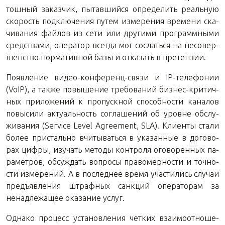
тош­ный за­каз­чик, пы­тав­ший­ся опре­де­лить ре­аль­ную
ско­рость под­клю­че­ния путем из­ме­ре­ния вре­ме­ни ска­
чи­ва­ния фай­лов из сети или дру­ги­ми про­грамм­ны­ми
сред­ства­ми, опе­ра­тор все­гда мог со­слать­ся на несо­вер­
шен­ство нор­ма­тив­ной базы и от­ка­зать в претензии.
По­яв­ле­ние ви­део-кон­фе­ренц-свя­зи и IP-те­ле­фо­нии
(VoIP), а также по­вы­ше­ние тре­бо­ва­ний биз­нес-кри­тич­
ных при­ло­же­ний к про­пуск­ной спо­соб­но­сти ка­на­лов
по­вы­си­ли ак­ту­аль­ность со­гла­ше­ний об уровне об­слу­
жи­ва­ния (Service Level Agreement, SLA). Кли­ен­ты стали
более при­сталь­но вчи­ты­вать­ся в ука­зан­ные в до­го­во­
рах цифры, изу­чать ме­то­ды кон­тро­ля ого­во­рен­ных па­
ра­мет­ров, об­суж­дать во­про­сы пра­во­мер­но­сти и точ­но­
сти из­ме­ре­ний. А в по­след­нее время уча­сти­лись слу­чаи
предъ­яв­ле­ния штраф­ных санк­ций опе­ра­то­рам за
ненад­ле­жа­щее ока­за­ние услуг.
Од­на­ко про­цесс уста­нов­ле­ния чет­ких вза­и­мо­от­но­ше­