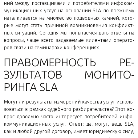
ний между по­став­щи­ка­ми и по­тре­би­те­ля­ми ин­фо­ком­
му­ни­ка­ци­он­ных услуг на ос­но­ва­нии SLA по-преж­не­му
на­тал­ки­ва­ет­ся на мно­же­ство под­вод­ных кам­ней, ко­то­
рые могут стать при­чи­ной воз­ник­но­ве­ния кон­фликт­
ных си­ту­а­ций. Се­год­ня мы по­пы­та­ем­ся дать от­ве­ты на
во­про­сы, чаще всего за­да­ва­е­мые кли­ен­та­ми опе­ра­то­
ров связи на се­ми­на­рахи конференциях.
ПРА­ВО­МЕР­НОСТЬ РЕ­
ЗУЛЬ­ТА­ТОВ МО­НИ­ТО­
РИН­ГА SLA
Могут ли ре­зуль­та­ты из­ме­ре­ний ка­че­ства услуг ис­поль­
зо­вать­ся в рам­ках су­деб­но­го раз­би­ра­тель­ства? Этот во­
прос до­воль­но часто ин­те­ре­су­ет по­тре­би­те­лей ин­фо­
ком­му­ни­ка­ци­он­ных услуг. Ответ: да, могут, ведь SLA,
как и любой дру­гой до­го­вор, имеет юри­ди­че­скую силу,