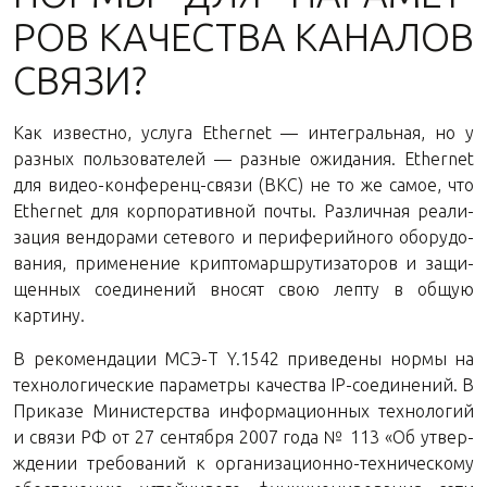
РОВ КА­ЧЕ­СТВА КА­НА­ЛОВ
СВЯЗИ?
Как из­вест­но, услу­га Ethernet — ин­те­граль­ная, но у
раз­ных поль­зо­ва­те­лей — раз­ные ожи­да­ния. Ethernet
для ви­део-кон­фе­ренц-свя­зи (ВКС) не то же самое, что
Ethernet для кор­по­ра­тив­ной почты. Раз­лич­ная ре­а­ли­
за­ция вен­до­ра­ми се­те­во­го и пе­ри­фе­рий­но­го обо­ру­до­
ва­ния, при­ме­не­ние крип­то­марш­ру­ти­за­то­ров и за­щи­
щен­ных со­еди­не­ний вно­сят свою лепту в общую
картину.
В ре­ко­мен­да­ции МСЭ-Т Y.1542 при­ве­де­ны нормы на
тех­но­ло­ги­че­ские па­ра­мет­ры ка­че­ства IP-со­еди­не­ний. В
При­ка­зе Ми­ни­стер­ства ин­фор­ма­ци­он­ных тех­но­ло­гий
и связи РФ от 27 сен­тяб­ря 2007 года № 113 «Об утвер­
жде­нии тре­бо­ва­ний к ор­га­ни­за­ци­он­но-тех­ни­че­ско­му