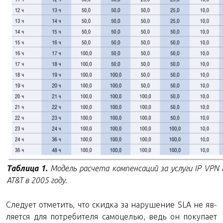
Таб­ли­ца 1.
Мо­дель рас­че­та ком­пен­са­ций за услу­ги IP VPN 
AT&T в 2005 году.
Сле­ду­ет от­ме­тить, что скид­ка за на­ру­ше­ние SLA не яв­
ля­ет­ся для по­тре­би­те­ля са­мо­це­лью, ведь он по­ку­па­ет