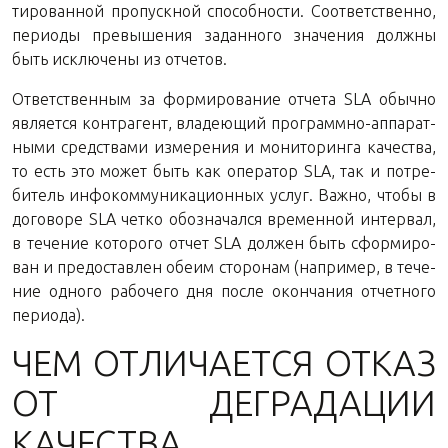
ти­ро­ван­ной про­пуск­ной спо­соб­но­сти. Со­от­вет­ствен­но,
пе­ри­о­ды пре­вы­ше­ния за­дан­но­го зна­че­ния долж­ны
быть ис­клю­че­ны из отчетов.
От­вет­ствен­ным за фор­ми­ро­ва­ние от­че­та SLA обыч­но
яв­ля­ет­ся контр­агент, вла­де­ю­щий про­грамм­но-ап­па­рат­
ны­ми сред­ства­ми из­ме­ре­ния и мо­ни­то­рин­га ка­че­ства,
то есть это может быть как опе­ра­тор SLA, так и по­тре­
би­тель ин­фо­ком­му­ни­ка­ци­он­ных услуг. Важно, чтобы в
до­го­во­ре SLA четко обо­зна­чал­ся вре­мен­ной ин­тер­вал,
в те­че­ние ко­то­ро­го отчет SLA дол­жен быть сфор­ми­ро­
ван и предо­став­лен обеим сто­ро­нам (на­при­мер, в те­че­
ние од­но­го ра­бо­че­го дня после окон­ча­ния от­чет­но­го
периода).
ЧЕМ ОТ­ЛИ­ЧА­ЕТ­СЯ ОТКАЗ
ОТ ДЕ­ГРА­ДА­ЦИИ
КАЧЕСТВА