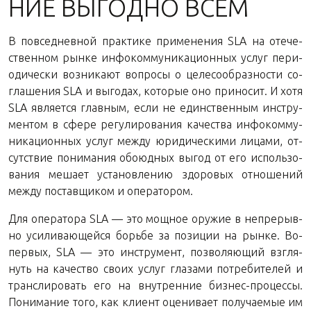
НИЕ ВЫ­ГОД­НО ВСЕМ
В по­все­днев­ной прак­ти­ке при­ме­не­ния SLA на оте­че­
ствен­ном рынке ин­фо­ком­му­ни­ка­ци­он­ных услуг пе­ри­
о­ди­че­ски воз­ни­ка­ют во­про­сы о це­ле­со­об­раз­но­сти со­
гла­ше­ния SLA и вы­го­дах, ко­то­рые оно при­но­сит. И хотя
SLA яв­ля­ет­ся глав­ным, если не един­ствен­ным ин­стру­
мен­том в сфере ре­гу­ли­ро­ва­ния ка­че­ства ин­фо­ком­му­
ни­ка­ци­он­ных услуг между юри­ди­че­ски­ми ли­ца­ми, от­
сут­ствие по­ни­ма­ния обо­юд­ных выгод от его ис­поль­зо­
ва­ния ме­ша­ет уста­нов­ле­нию здо­ро­вых от­но­ше­ний
между по­став­щи­ком и оператором.
Для опе­ра­то­ра SLA — это мощ­ное ору­жие в непре­рыв­
но уси­ли­ва­ю­щей­ся борь­бе за по­зи­ции на рынке. Во-
пер­вых, SLA — это ин­стру­мент, поз­во­ля­ю­щий взгля­
нуть на ка­че­ство своих услуг гла­за­ми по­тре­би­те­лей и
транс­ли­ро­вать его на внут­рен­ние биз­нес-про­цес­сы.
По­ни­ма­ние того, как кли­ент оце­ни­ва­ет по­лу­ча­е­мые им