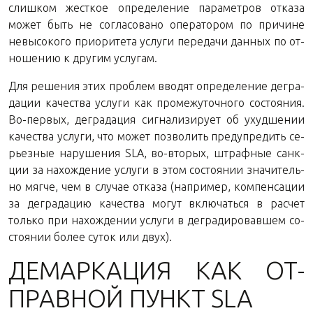
слиш­ком жест­кое опре­де­ле­ние па­ра­мет­ров от­ка­за
может быть не со­гла­со­ва­но опе­ра­то­ром по при­чине
невы­со­ко­го при­о­ри­те­та услу­ги пе­ре­да­чи дан­ных по от­
но­ше­нию к дру­гим услугам.
Для ре­ше­ния этих про­блем вво­дят опре­де­ле­ние де­гра­
да­ции ка­че­ства услу­ги как про­ме­жу­точ­но­го со­сто­я­ния.
Во-пер­вых, де­гра­да­ция сиг­на­ли­зи­ру­ет об ухуд­ше­нии
ка­че­ства услу­ги, что может поз­во­лить пре­ду­пре­дить се­
рьез­ные на­ру­ше­ния SLA, во-вто­рых, штраф­ные санк­
ции за на­хож­де­ние услу­ги в этом со­сто­я­нии зна­чи­тель­
но мягче, чем в слу­чае от­ка­за (на­при­мер, ком­пен­са­ции
за де­гра­да­цию ка­че­ства могут вклю­чать­ся в рас­чет
толь­ко при на­хож­де­нии услу­ги в де­гра­ди­ро­вав­шем со­
сто­я­нии более суток или двух).
ДЕ­МАР­КА­ЦИЯ КАК ОТ­
ПРАВ­НОЙ ПУНКТ SLA