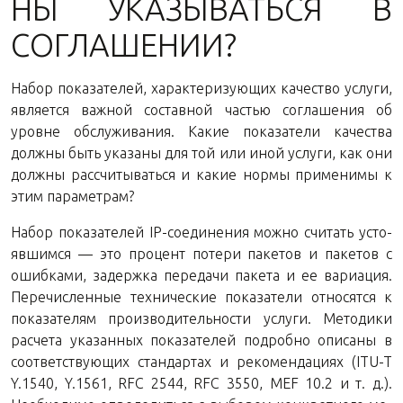
НЫ УКА­ЗЫ­ВАТЬ­СЯ В
СОГЛАШЕНИИ?
Набор по­ка­за­те­лей, ха­рак­те­ри­зу­ю­щих ка­че­ство услу­ги,
яв­ля­ет­ся важ­ной со­став­ной ча­стью со­гла­ше­ния об
уровне об­слу­жи­ва­ния. Какие по­ка­за­те­ли ка­че­ства
долж­ны быть ука­за­ны для той или иной услу­ги, как они
долж­ны рас­счи­ты­вать­ся и какие нормы при­ме­ни­мы к
этим параметрам?
Набор по­ка­за­те­лей IP-со­еди­не­ния можно счи­тать усто­
яв­шим­ся — это про­цент по­те­ри па­ке­тов и па­ке­тов с
ошиб­ка­ми, за­держ­ка пе­ре­да­чи па­ке­та и ее ва­ри­а­ция.
Пе­ре­чис­лен­ные тех­ни­че­ские по­ка­за­те­ли от­но­сят­ся к
по­ка­за­те­лям про­из­во­ди­тель­но­сти услу­ги. Ме­то­ди­ки
рас­че­та ука­зан­ных по­ка­за­те­лей по­дроб­но опи­са­ны в
со­от­вет­ству­ю­щих стан­дар­тах и ре­ко­мен­да­ци­ях (ITU-T
Y.1540, Y.1561, RFC 2544, RFC 3550, MEF 10.2 и т. д.).