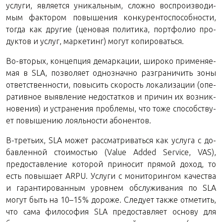
услу­ги, яв­ля­ет­ся уни­каль­ным, слож­но вос­про­из­во­ди­
мым фак­то­ром по­вы­ше­ния кон­ку­рен­то­спо­соб­но­сти,
тогда как дру­гие (це­но­вая по­ли­ти­ка, порт­фо­лио про­
дук­тов и услуг, мар­ке­тинг) могут копироваться.
Во-вто­рых, кон­цеп­ция де­мар­ка­ции, ши­ро­ко при­ме­ня­е­
мая в SLA, поз­во­ля­ет од­но­знач­но раз­гра­ни­чить зоны
от­вет­ствен­но­сти, по­вы­сить ско­рость ло­ка­ли­за­ции (опе­
ра­тив­ное вы­яв­ле­ние недо­стат­ков и при­чин их воз­ник­
но­ве­ния) и устра­не­ния про­бле­мы, что тоже спо­соб­ству­
ет по­вы­ше­нию ло­яль­но­сти абонентов.
В-тре­тьих, SLA может рас­смат­ри­вать­ся как услу­га с до­
бав­лен­ной сто­и­мо­стью (Value Added Service, VAS),
предо­став­ле­ние ко­то­рой при­но­сит пря­мой доход, то
есть по­вы­ша­ет ARPU. Услу­ги с мо­ни­то­рин­гом ка­че­ства
и га­ран­ти­ро­ван­ным уров­нем об­слу­жи­ва­ния по SLA
могут быть на 10–15% до­ро­же. Сле­ду­ет также от­ме­тить,
что сама фи­ло­со­фия SLA предо­став­ля­ет ос­но­ву для