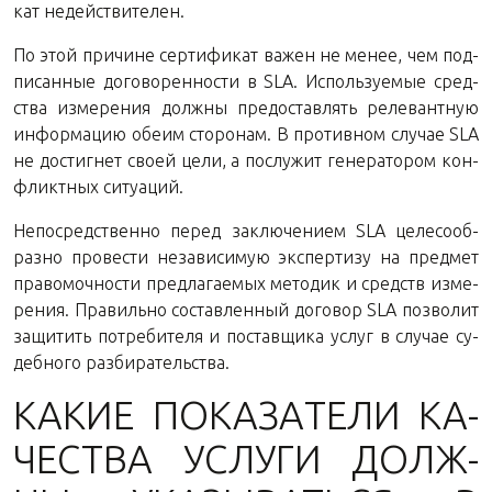
кат недействителен.
По этой при­чине сер­ти­фи­кат важен не менее, чем под­
пи­сан­ные до­го­во­рен­но­сти в SLA. Ис­поль­зу­е­мые сред­
ства из­ме­ре­ния долж­ны предо­став­лять ре­ле­вант­ную
ин­фор­ма­цию обеим сто­ро­нам. В про­тив­ном слу­чае SLA
не до­стиг­нет своей цели, а по­слу­жит ге­не­ра­то­ром кон­
фликт­ных ситуаций.
Непо­сред­ствен­но перед за­клю­че­ни­ем SLA це­ле­со­об­
раз­но про­ве­сти неза­ви­си­мую экс­пер­ти­зу на пред­мет
пра­во­моч­но­сти пред­ла­га­е­мых ме­то­дик и средств из­ме­
ре­ния. Пра­виль­но со­став­лен­ный до­го­вор SLA поз­во­лит
за­щи­тить по­тре­би­те­ля и по­став­щи­ка услуг в слу­чае су­
деб­но­го разбирательства.
КАКИЕ ПО­КА­ЗА­ТЕ­ЛИ КА­
ЧЕ­СТВА УСЛУ­ГИ ДОЛЖ­