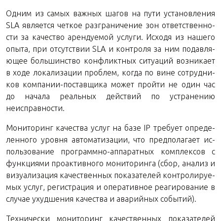
Одним из самых важ­ных шагов на пути уста­нов­ле­ния
SLA яв­ля­ет­ся чет­кое раз­гра­ни­че­ние зон от­вет­ствен­но­
сти за ка­че­ство арен­ду­е­мой услу­ги. Ис­хо­дя из на­ше­го
опыта, при от­сут­ствии SLA и кон­тро­ля за ним по­дав­ля­
ю­щее боль­шин­ство кон­фликт­ных си­ту­а­ций воз­ни­ка­ет
в ходе ло­ка­ли­за­ции про­блем, когда по вине со­труд­ни­
ков ком­па­нии-по­став­щи­ка может прой­ти не один час
до на­ча­ла ре­аль­ных дей­ствий по устра­не­нию
неисправности.
Мо­ни­то­ринг ка­че­ства услуг на базе IP тре­бу­ет опре­де­
лен­но­го уров­ня ав­то­ма­ти­за­ции, что пред­по­ла­га­ет ис­
поль­зо­ва­ние про­грамм­но-ап­па­рат­ных ком­плек­сов с
функ­ци­я­ми про­ак­тив­но­го мо­ни­то­рин­га (сбор, ана­лиз и
ви­зу­а­ли­за­ция ка­че­ствен­ных по­ка­за­те­лей кон­тро­ли­ру­е­
мых услуг, ре­ги­стра­ция и опе­ра­тив­ное ре­а­ги­ро­ва­ние в
слу­чае ухуд­ше­ния ка­че­ства и ава­рий­ных событий).
Тех­ни­че­ски мо­ни­то­ринг ка­че­ствен­ных по­ка­за­те­лей