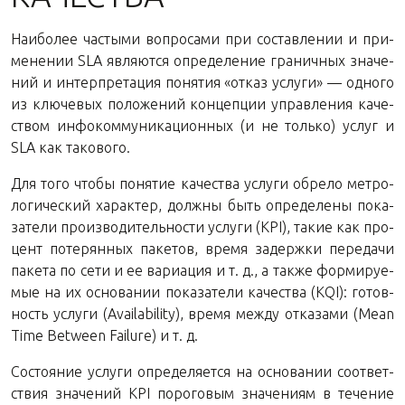
Наи­бо­лее ча­сты­ми во­про­са­ми при со­став­ле­нии и при­
ме­не­нии SLA яв­ля­ют­ся опре­де­ле­ние гра­нич­ных зна­че­
ний и ин­тер­пре­та­ция по­ня­тия «отказ услу­ги» — од­но­го
из клю­че­вых по­ло­же­ний кон­цеп­ции управ­ле­ния ка­че­
ством ин­фо­ком­му­ни­ка­ци­он­ных (и не толь­ко) услуг и
SLA как такового.
Для того чтобы по­ня­тие ка­че­ства услу­ги об­ре­ло мет­ро­
ло­ги­че­ский ха­рак­тер, долж­ны быть опре­де­ле­ны по­ка­
за­те­ли про­из­во­ди­тель­но­сти услу­ги (KPI), такие как про­
цент по­те­рян­ных па­ке­тов, время за­держ­ки пе­ре­да­чи
па­ке­та по сети и ее ва­ри­а­ция и т. д., а также фор­ми­ру­е­
мые на их ос­но­ва­нии по­ка­за­те­ли ка­че­ства (KQI): го­тов­
ность услу­ги (Availability), время между от­ка­за­ми (Mean
Time Between Failure) и т. д.
Со­сто­я­ние услу­ги опре­де­ля­ет­ся на ос­но­ва­нии со­от­вет­
ствия зна­че­ний KPI по­ро­го­вым зна­че­ни­ям в те­че­ние