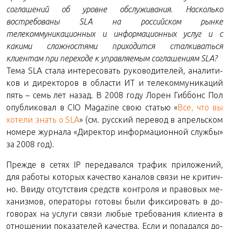
соглашений об уровне обслуживания. Насколько
востребованы SLA на российском рынке
телекоммуникационных и информационных услуг и с
какими сложностями приходится сталкиваться
клиентам при переходе к управляемым соглашениям SLA?
Тема SLA стала ин­те­ре­со­вать ру­ко­во­ди­те­лей, ана­ли­ти­
ков и ди­рек­то­ров в об­ла­сти ИТ и те­ле­ком­му­ни­ка­ций
пять – семь лет назад. В 2008 году Лорен Гиб­бонс Пол
опуб­ли­ко­вал в CIO Magazine свою ста­тью «
Все, что вы
хо­те­ли знать о SLA
» (см. рус­ский пе­ре­вод в ап­рель­ском
но­ме­ре жур­на­ла «Ди­рек­тор ин­фор­ма­ци­он­ной служ­бы»
за 2008 год).
Пре­жде в сетях IP пе­ре­да­вал­ся тра­фик при­ло­же­ний,
для ра­бо­ты ко­то­рых ка­че­ство ка­на­лов связи не кри­тич­
но. Ввиду от­сут­ствия средств кон­тро­ля и пра­во­вых ме­
ха­низ­мов, опе­ра­то­ры го­то­вы были фик­си­ро­вать в до­
го­во­рах на услу­ги связи любые тре­бо­ва­ния кли­ен­та в
от­но­ше­нии по­ка­за­те­лей ка­че­ства. Если и по­па­дал­ся до­