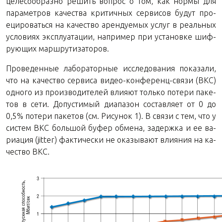
це­ле­со­об­раз­но ре­шить во­прос о том, как нормы для
па­ра­мет­ров ка­че­ства кри­тич­ных сер­ви­сов будут про­
еци­ро­вать­ся на ка­че­ство арен­ду­е­мых услуг в ре­аль­ных
усло­ви­ях экс­плу­а­та­ции, на­при­мер при уста­нов­ке шиф­
ру­ю­щих маршрутизаторов.
Про­ве­ден­ные ла­бо­ра­тор­ные ис­сле­до­ва­ния по­ка­за­ли,
что на ка­че­ство сер­ви­са ви­део-кон­фе­ренц-свя­зи (ВКС)
од­но­го из про­из­во­ди­те­лей вли­я­ют толь­ко по­те­ри па­ке­
тов в сети. До­пу­сти­мый диа­па­зон со­став­ля­ет от 0 до
0,5% по­те­ри па­ке­тов (см. Ри­су­нок 1). В связи с тем, что у
си­стем ВКС боль­шой буфер об­ме­на, за­держ­ка и ее ва­
ри­а­ция (jitter) фак­ти­че­ски не ока­зы­ва­ют вли­я­ния на ка­
че­ство ВКС.