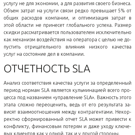
услу­гу не для эко­но­мии, а для раз­ви­тия сво­е­го биз­не­са.
Объем за­трат на услу­ги связи редко пре­вы­ша­ет 5% от
общих рас­хо­дов ком­па­нии, и оп­ти­ми­за­ция за­трат в
этой об­ла­сти не при­не­сет гло­баль­но­го успе­ха. Раз­мер
скид­ки рас­смат­ри­ва­ет­ся поль­зо­ва­те­лем ис­клю­чи­тель­но
как ме­ха­низм воз­дей­ствия на опе­ра­то­ра с целью не до­
пу­стить от­ри­ца­тель­но­го вли­я­ния низ­ко­го ка­че­ства
услуг на со­сто­я­ние дел в компании.
ОТ­ЧЕТ­НОСТЬ SLA
Ана­лиз со­от­вет­ствия ка­че­ства услу­ги за опре­де­лен­ный
пе­ри­од нор­мам SLA яв­ля­ет­ся куль­ми­на­ци­ей всего про­
цес­са под на­зва­ни­ем «управ­ле­ние SLA». Важ­ность этого
этапа слож­но пе­ре­оце­нить, ведь от его ре­зуль­та­та за­
ви­сят вза­и­мо­от­но­ше­ния между контр­аген­та­ми. Некор­
рект­но сфор­ми­ро­ван­ный отчет SLA может при­ве­сти к
кон­флик­ту, фи­нан­со­вым по­те­рям и даже уходу клю­че­
вых кли­ен­тов как у одной, так и у дру­гой стороны.