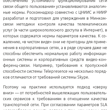
обес­пе­че­нию устой­чи­во­го функ­ци­о­ни­ро­ва­ния сети
связи об­ще­го поль­зо­ва­ния» уста­нав­ли­ва­ют­ся ана­ло­гич­
ные нормы. Ро­с­ком­над­зор сов­мест­но с ЦНИИС и НИИР
раз­ра­бо­тал и под­го­то­вил для утвер­жде­ния в Мин­ком­
свя­зи ме­то­ди­ки кон­тро­ля ка­че­ства те­ле­ма­ти­че­ских
услуг (в части ши­ро­ко­по­лос­но­го до­сту­па в Ин­тер­нет), в
ко­то­рых со­дер­жат­ся нормы па­ра­мет­ров ка­че­ства. К со­
жа­ле­нию, «в чи­стом виде» они не при­год­ны для при­ме­
не­ния в кор­по­ра­тив­ных сетях, а в ряде слу­ча­ев даже не
спо­соб­ны обес­пе­чить нор­маль­ную ра­бо­ту ин­фор­ма­ци­
он­ных си­сте­мы и кор­по­ра­тив­ных средств ви­део-кон­
фе­ренц-свя­зи. На­при­мер, тре­бо­ва­ния к про­пуск­ной
спо­соб­но­сти си­сте­мы Teleрresence на несколь­ко по­ряд­
ков от­ли­ча­ют­ся от тре­бо­ва­ний си­сте­мы Skype.
По­это­му на прак­ти­ке ис­поль­зу­ет­ся под­ход «свер­ху
вниз» — от по­треб­но­стей вы­ше­ле­жа­щих поль­зо­ва­тель­
ских сер­ви­сов к тре­бо­ва­ни­ям в от­но­ше­нии ка­че­ства
транс­порт­ной сети. При со­гла­со­ва­нии па­ра­мет­ров SLA