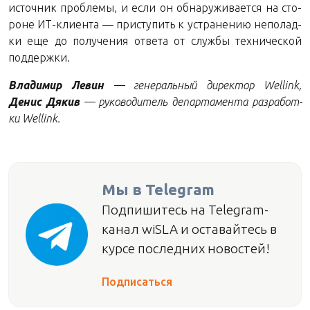
ис­точ­ник про­бле­мы, и если он об­на­ру­жи­ва­ет­ся на сто­
роне ИТ-кли­ен­та — при­сту­пить к устра­не­нию непо­лад­
ки еще до по­лу­че­ния от­ве­та от служ­бы тех­ни­че­ской
поддержки.
Вла­ди­мир Левин
— ге­не­раль­ный ди­рек­тор Wellink,
Денис Дякив
— ру­ко­во­ди­тель де­пар­та­мен­та раз­ра­бот­
ки Wellink.
Мы в Telegram
Подпишитесь на Telegram-
канал wiSLA и оставайтесь в
курсе последних новостей!
Подписаться