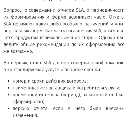
Во­про­сы о со­дер­жа­нии от­че­тов SLA, о пе­ри­о­дич­но­сти
их фор­ми­ро­ва­ния и форме воз­ни­ка­ют часто. От­че­ты
SLA не имеют ка­ких-ли­бо осо­бых огра­ни­че­ний и уни­
вер­саль­ных форм. Как часть со­гла­ше­ния SLA, они яв­ля­
ют­ся про­дук­том вза­и­мо­по­ни­ма­ния сто­рон. Од­на­ко вы­
де­лить общие ре­ко­мен­да­ции по их оформ­ле­нию все
же возможно.
Во-пер­вых, отчет SLA дол­жен со­дер­жать ин­фор­ма­цию
о кон­тро­ли­ру­е­мой услу­ге и пе­ри­о­де оценки:
номер и сроки дей­ствия договора;
на­име­но­ва­ние по­став­щи­ка и по­тре­би­те­ля услуги;
вре­мен­ной ин­тер­вал (пе­ри­од), за ко­то­рый он был
сформирован;
вер­сию от­че­та, если в него были вне­се­ны
изменения.