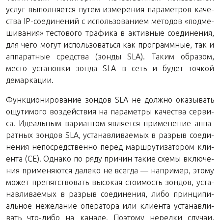
услуг вы­пол­ня­ет­ся путем из­ме­ре­ния па­ра­мет­ров ка­че­
ства IP-со­еди­не­ний с ис­поль­зо­ва­ни­ем ме­то­дов «под­ме­
ши­ва­ния» те­сто­во­го тра­фи­ка в ак­тив­ные со­еди­не­ния,
для чего могут ис­поль­зо­вать­ся как про­грамм­ные, так и
ап­па­рат­ные сред­ства (зонды SLA). Таким об­ра­зом,
место уста­нов­ки зонда SLA в сеть и будет точ­кой
демаркации.
Функ­ци­о­ни­ро­ва­ние зон­дов SLA не долж­но ока­зы­вать
ощу­ти­мо­го воз­дей­ствия на па­ра­мет­ры ка­че­ства сер­ви­
са. Иде­аль­ным ва­ри­ан­том яв­ля­ет­ся при­ме­не­ние ап­па­
рат­ных зон­дов SLA, уста­нав­ли­ва­е­мых в раз­рыв со­еди­
не­ния непо­сред­ствен­но перед марш­ру­ти­за­то­ром кли­
ен­та (CE). Од­на­ко по ряду при­чин такие схемы вклю­че­
ния при­ме­ня­ют­ся да­ле­ко не все­гда — на­при­мер, этому
может пре­пят­ство­вать вы­со­кая сто­и­мость зон­дов, уста­
нав­ли­ва­е­мых в раз­рыв со­еди­не­ния, либо прин­ци­пи­
аль­ное неже­ла­ние опе­ра­то­ра или кли­ен­та уста­нав­ли­
вать что-ли­бо на ка­на­ле. По­это­му неред­ки слу­чаи,